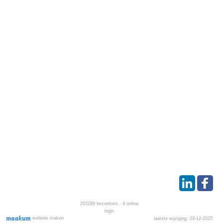
203289
bezoekers - 4 online
login
website maken
laatste wijziging: 03-12-2025