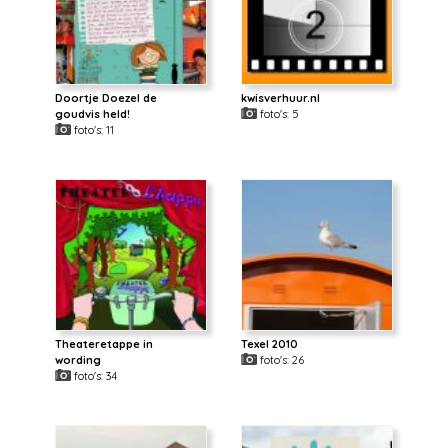
Doortje Doezel de
kwisverhuur.nl
goudvis held!
foto's: 5
foto's: 11
Theateretappe in
Texel 2010
wording
foto's: 26
foto's: 34