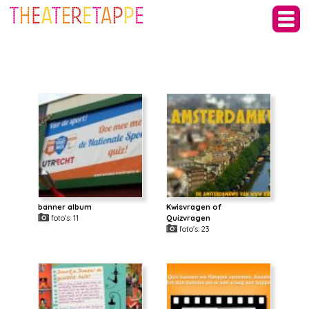
banner album
Kwisvragen of
foto's: 11
Quizvragen
foto's: 23