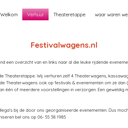
Welkom
Verhuur
Theateretappe
waar waren we
Festivalwagens.nl
d een overzicht van en links naar al die leuke rijdende evene
 de Theateretappe. Wij verhuren zelf 4 Theaterwagens, kassaw
 de Theaterwagens ook op festivals & evenementen om ze dan (i
 dan één of meerdere voorstellingen in verzorgen. Een geweldig
llega's bij de door ons georganiseerde evenementen. Dus moch
iseren bel ons op 06- 55 38 1985