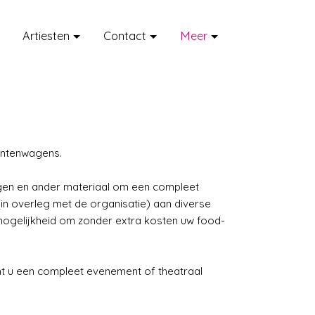
Artiesten
Contact
Meer
mentenwagens.
agen en ander materiaal om een compleet
n overleg met de organisatie) aan diverse
 mogelijkheid om zonder extra kosten uw food-
t u een compleet evenement of theatraal