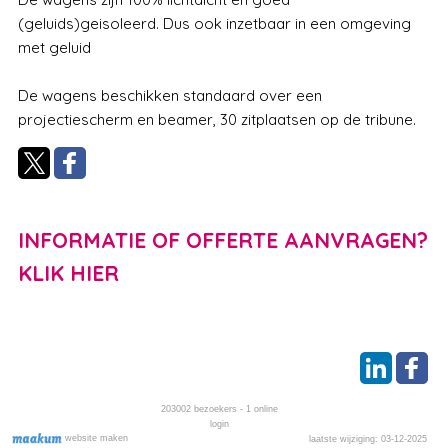
(geluids)geisoleerd. Dus ook inzetbaar in een omgeving
met geluid
De wagens beschikken standaard over een
projectiescherm en beamer, 30 zitplaatsen op de tribune.
INFORMATIE OF OFFERTE AANVRAGEN?
KLIK HIER
203002
bezoekers - 1 online
login
website maken
laatste wijziging: 03-12-2025